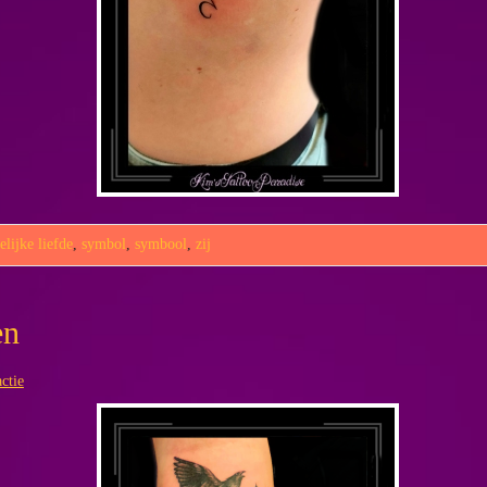
lijke liefde
,
symbol
,
symbool
,
zij
en
ctie