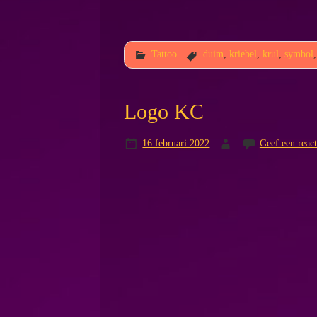
Tattoo
duim
,
kriebel
,
krul
,
symbol
Logo KC
16 februari 2022
Geef een react