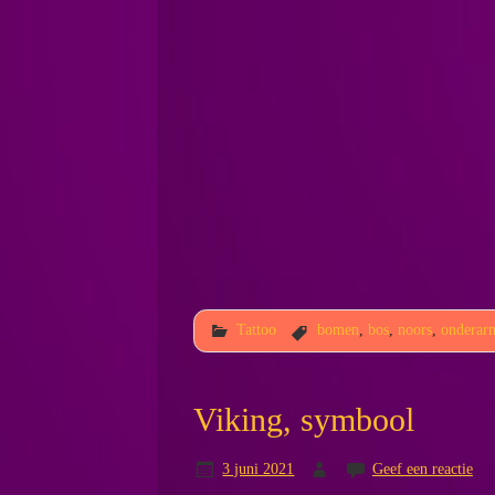
Tattoo
bomen
,
bos
,
noors
,
onderar
Viking, symbool
3 juni 2021
Geef een reactie