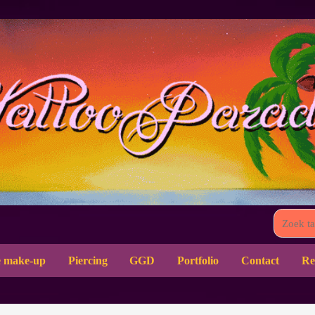
 make-up
Piercing
GGD
Portfolio
Contact
Re