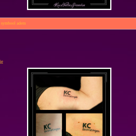
,
symbool adem
ie