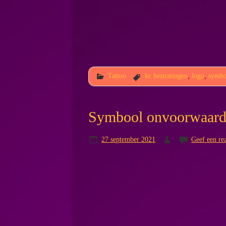
Tattoo
kc bestratingen
,
logo
,
symbo
Symbool onvoorwaardel
27 september 2021
Geef een rea