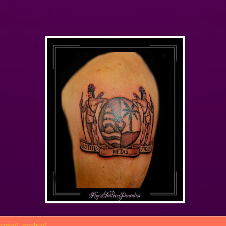
symbol
,
symbool