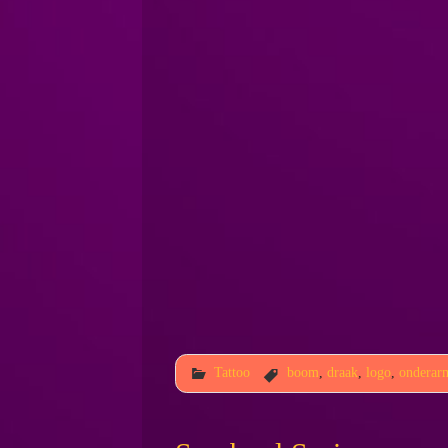
Tattoo
boom
,
draak
,
logo
,
onderar