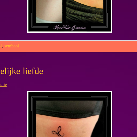
l
,
symbool
ijke liefde
ctie