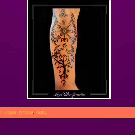
m
,
symbol
,
symbool
,
viking