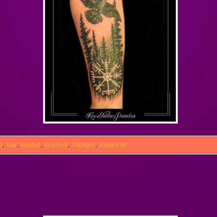
m
,
raaf
,
symbol
,
symbool
,
vikingen
,
zonnewiel