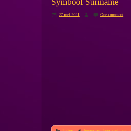
Symbool Suriname
27 mei 2021
One comment
Tattoo
bovenarm
,
logo
,
suriname
,