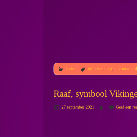
Tattoo
initialen
,
logo
,
onvoorwaarde
Raaf, symbool Viking
27 september 2021
Geef een rea