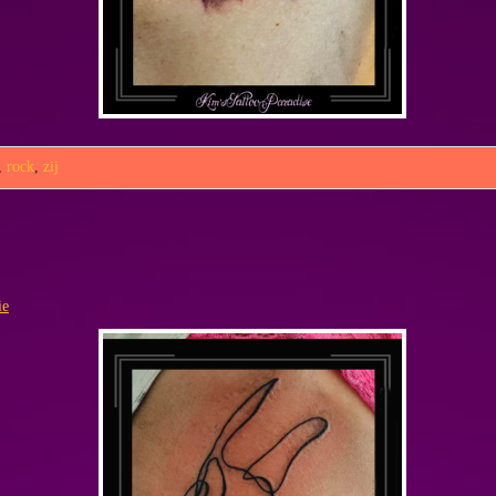
,
rock
,
zij
ie