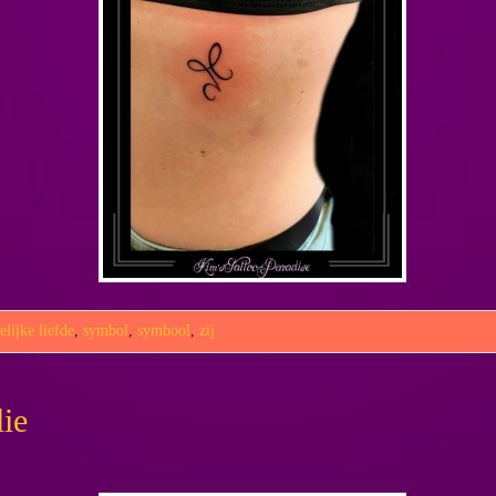
lijke liefde
,
symbol
,
symbool
,
zij
lie