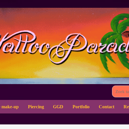
 make-up
Piercing
GGD
Portfolio
Contact
Re