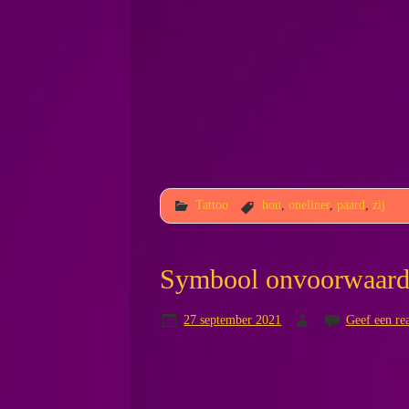
Tattoo
hon
,
oneliner
,
paard
,
zij
Symbool onvoorwaardel
27 september 2021
Geef een rea