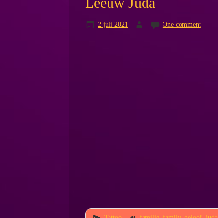
Leeuw Juda
2 juli 2021
One comment
Tattoo
familie
,
family
,
geloof
,
juda