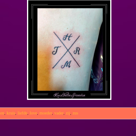
len
,
kruis
,
liefde
,
love
,
moeder
,
vader
,
zij
,
zus