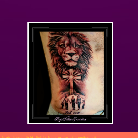
,
kruis
,
leeuw
,
licht
,
liefde
,
love
,
psalm
,
silhouetten
,
zij