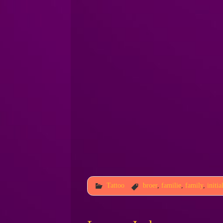
Tattoo
broer
,
familie
,
family
,
initia