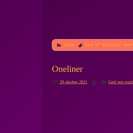
Tattoo
band
,
ed
,
iron maden
,
metal
Oneliner
29 oktober 2021
Geef een react