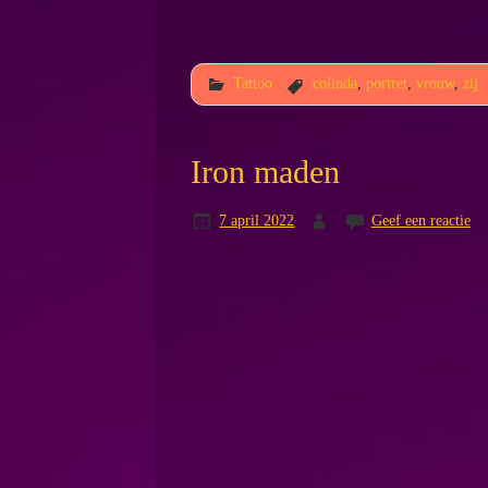
Tattoo
colinda
,
portret
,
vrouw
,
zij
Iron maden
7 april 2022
Geef een reactie