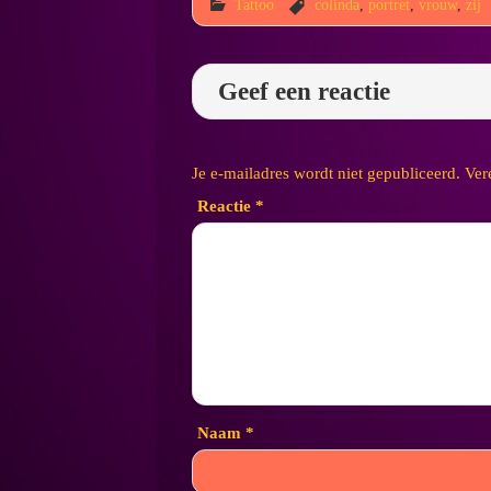
Tattoo
colinda
,
portret
,
vrouw
,
zij
Geef een reactie
Je e-mailadres wordt niet gepubliceerd.
Ver
Reactie
*
Naam
*