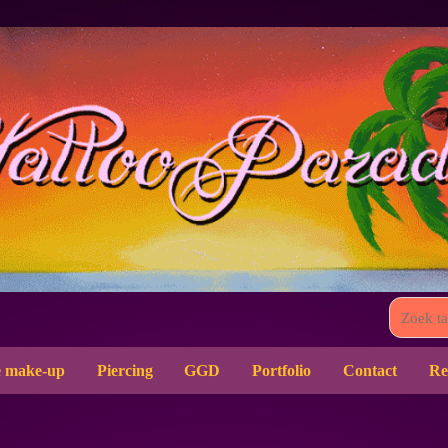
 make-up
Piercing
GGD
Portfolio
Contact
Re