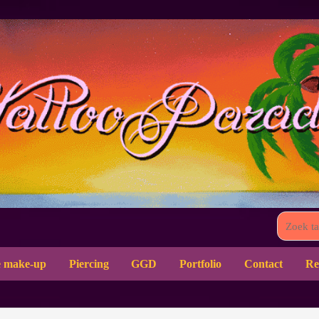
 make-up
Piercing
GGD
Portfolio
Contact
Re