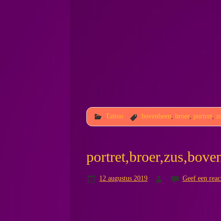
Tattoo
bovenbeen
,
broer
,
portret
,
z
portret,broer,zus,bove
12 augustus 2019
Geef een reac