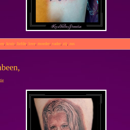
len
,
kruis
,
liefde
,
love
,
moeder
,
vader
,
zij
,
zus
nbeen,
tie