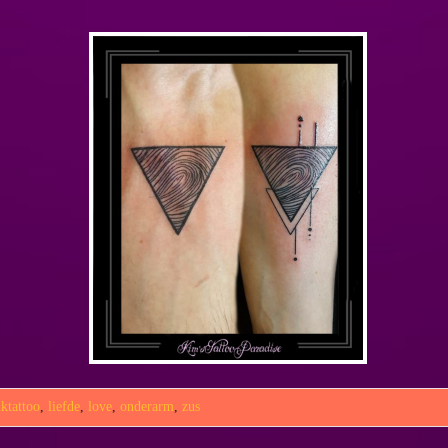
ktattoo
,
liefde
,
love
,
onderarm
,
zus