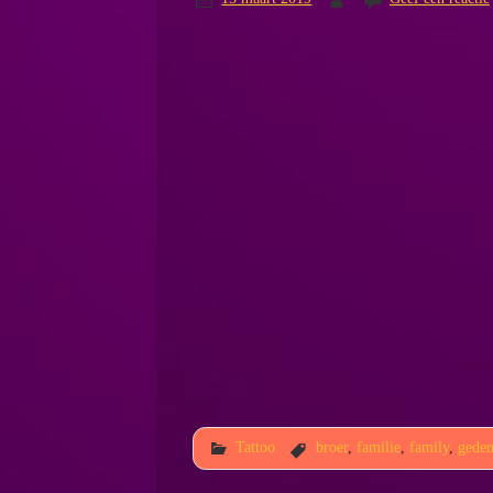
Tattoo
broer
,
familie
,
family
,
geden