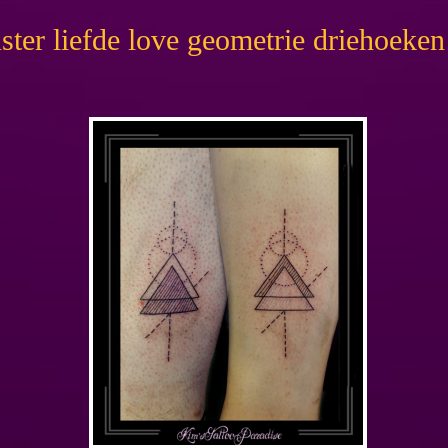
uster liefde love geometrie driehoeke