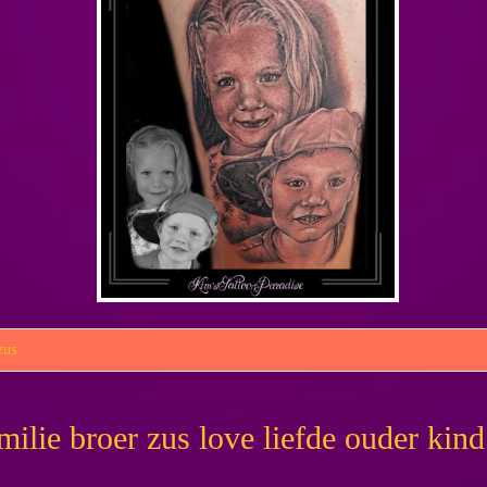
zus
milie broer zus love liefde ouder kin