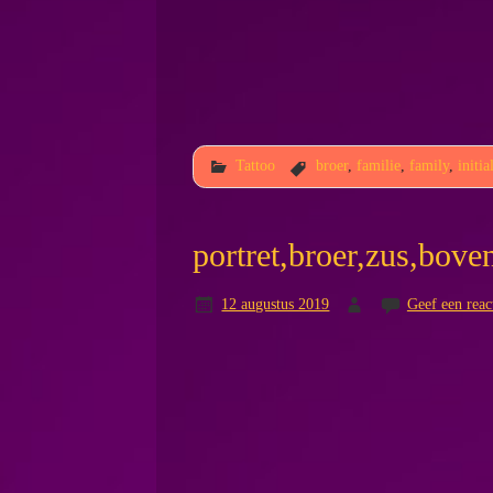
Tattoo
broer
,
familie
,
family
,
initia
portret,broer,zus,bove
12 augustus 2019
Geef een reac