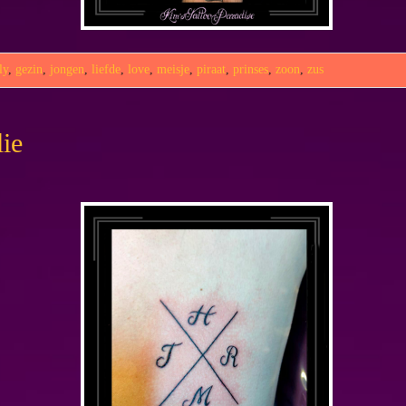
ly
,
gezin
,
jongen
,
liefde
,
love
,
meisje
,
piraat
,
prinses
,
zoon
,
zus
lie