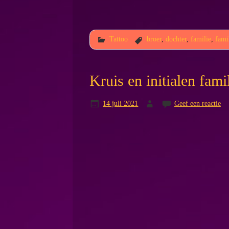
Tattoo
broer
,
dochter
,
familie
,
fami
Kruis en initialen fami
14 juli 2021
Geef een reactie