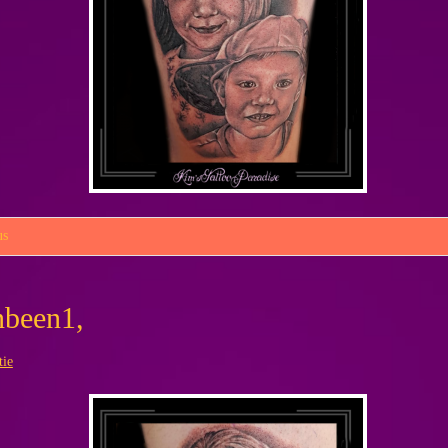
us
nbeen1,
tie