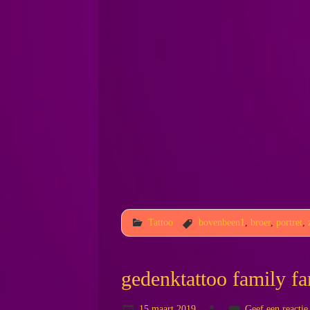
Tattoo
bovenbeen1
,
broer
,
portret
,
gedenktattoo family fa
15 maart 2019
Geef een reactie