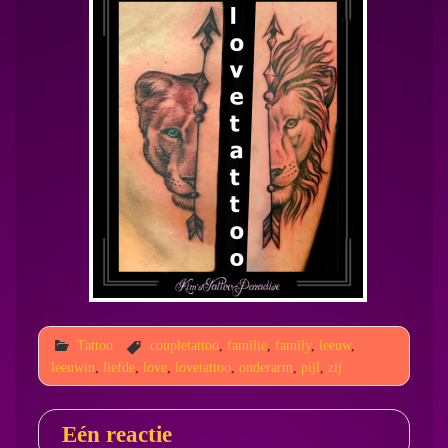
Tattoo
coupletattoo
,
familie
,
family
,
leeuw
,
leeuwin
,
liefde
,
love
,
lovetattoo
,
onderarm
,
pijl
,
zij
Eén reactie