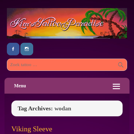
Menu
Tag Archives:
wodan
Viking Sleeve