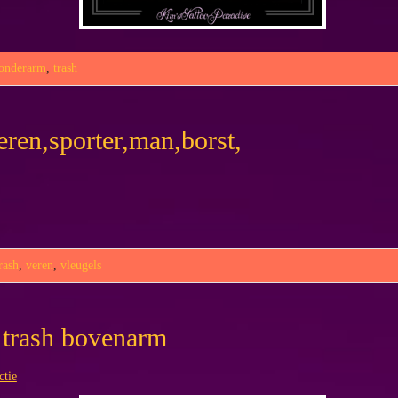
onderarm
,
trash
eren,sporter,man,borst,
rash
,
veren
,
vleugels
r trash bovenarm
ctie