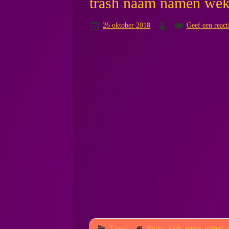
trash naam namen wek
26 oktober 2018
Geef een react
Tattoo
datum
,
klok
,
naam
,
namen
,