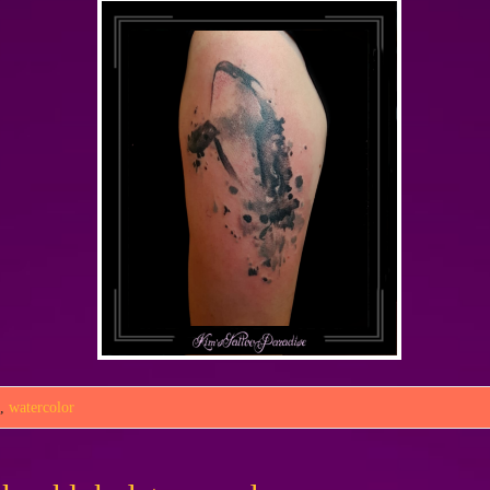
s
,
watercolor