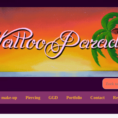
 make-up
Piercing
GGD
Portfolio
Contact
Re