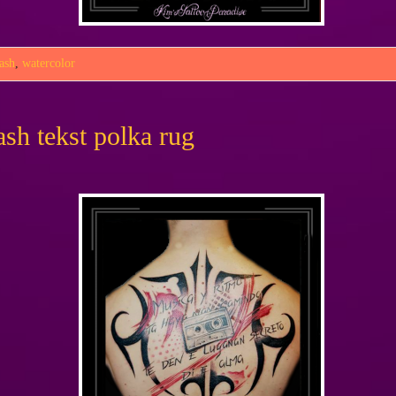
rash
,
watercolor
rash tekst polka rug