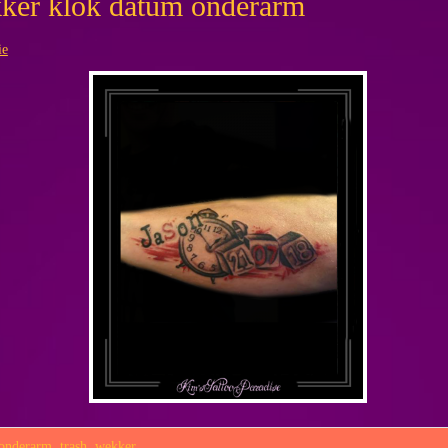
ker klok datum onderarm
ie
onderarm
,
trash
,
wekker