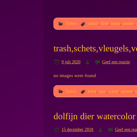
Tattoo
datum
,
klok
,
naam
,
namen
,
trash,schets,vleugels,v
9 juli 2020
Geef een reactie
no images were found
Tattoo
borst
,
man
,
schets
,
sporter
,
t
dolfijn dier watercolo
15 december 2018
Geef een rea