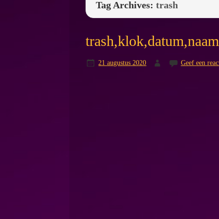
Tag Archives:
trash
trash,klok,datum,naa
21 augustus 2020
Geef een reac