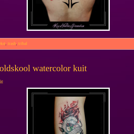
ekst
,
trash
,
tribal
 oldskool watercolor kuit
ie