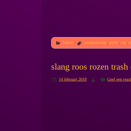
Tattoo
cassettebandje
,
polka
,
rug
,
t
slang roos rozen trash
14 februari 2018
Geef een react