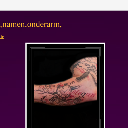
m,namen,onderarm,
tie