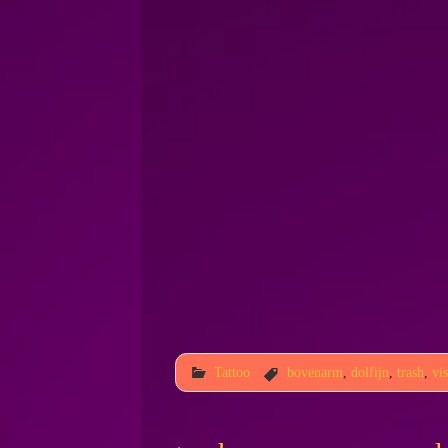
Tattoo
bovenarm
,
dolfijn
,
trash
,
vi