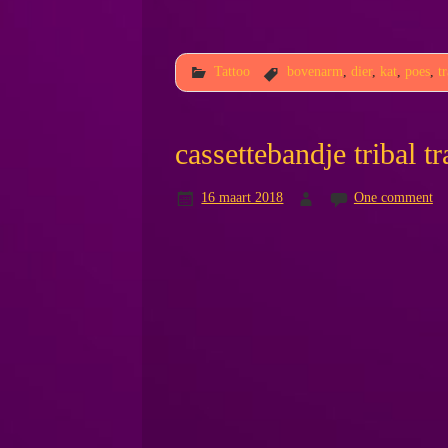
Tattoo
bovenarm
,
dier
,
kat
,
poes
,
t
cassettebandje tribal t
16 maart 2018
One comment