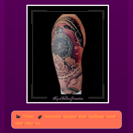
Tattoo
bovenarm
,
kampen
,
klok
,
landkaart
,
rozen
,
steur
,
tekst
,
vis