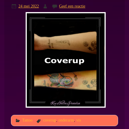
24 mei 2022
Geef een reactie
Tattoo
coverup
,
onderarm
,
vis