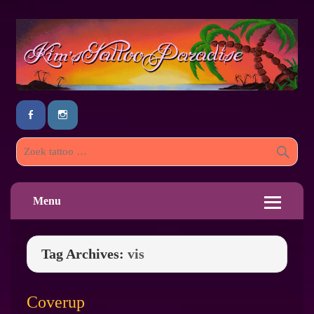
Menu
Tag Archives:
vis
Coverup