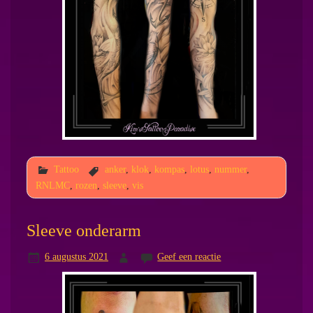
Tattoo
anker
,
klok
,
kompas
,
lotus
,
nummer
,
RNLMC
,
rozen
,
sleeve
,
vis
Sleeve onderarm
6 augustus 2021
Geef een reactie