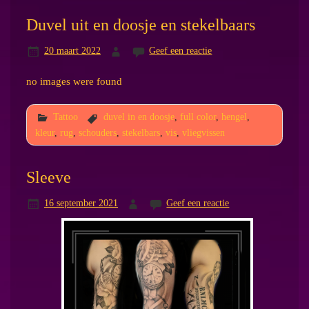
Duvel uit en doosje en stekelbaars
20 maart 2022
Geef een reactie
no images were found
Tattoo
duvel in en doosje
,
full color
,
hengel
,
kleur
,
rug
,
schouders
,
stekelbars
,
vis
,
vliegvissen
Sleeve
16 september 2021
Geef een reactie