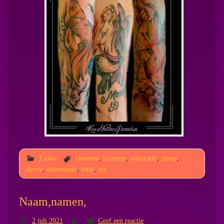
Tattoo
bloemen
,
bloesem
,
onderarm
,
pinup
,
sleeve
,
sluierstaart
,
tekst
,
vis
Naam,namen,
2 juli 2021
Geef een reactie