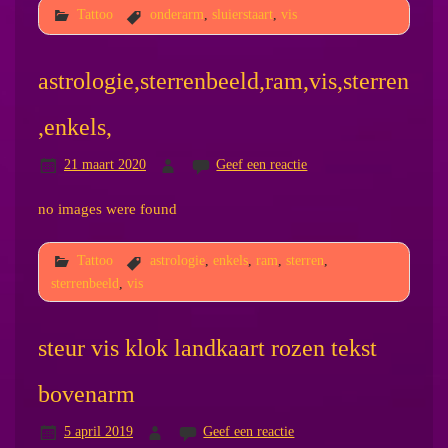
Tattoo
onderarm
,
sluierstaart
,
vis
astrologie,sterrenbeeld,ram,vis,sterren
,enkels,
21 maart 2020
Geef een reactie
no images were found
Tattoo
astrologie
,
enkels
,
ram
,
sterren
,
sterrenbeeld
,
vis
steur vis klok landkaart rozen tekst
bovenarm
5 april 2019
Geef een reactie