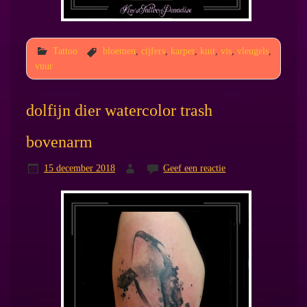
Tattoo
bloemen
,
cijfers
,
karper
,
kuit
,
vis
,
vleugels
,
vuur
dolfijn dier watercolor trash
bovenarm
15 december 2018
Geef een reactie