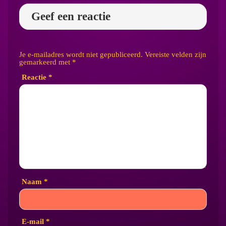
Geef een reactie
Je e-mailadres wordt niet gepubliceerd.
Vereiste velden zijn
gemarkeerd met
*
Reactie
*
Naam
*
E-mail
*