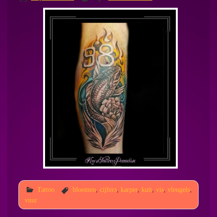
Tattoo
bloemen
,
cijfers
,
karper
,
kuit
,
vis
,
vleugels
,
vuur