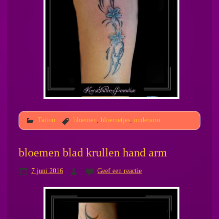
Tattoo
bloemen
,
bloemetjes
,
onderarm
bloemen blad krullen hand arm
7 juni 2016
Geef een reactie