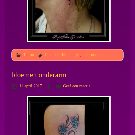
Tattoo
bloemen
,
bloemetjes
,
nek
,
oor
bloemen onderarm
11 april 2017
Geef een reactie