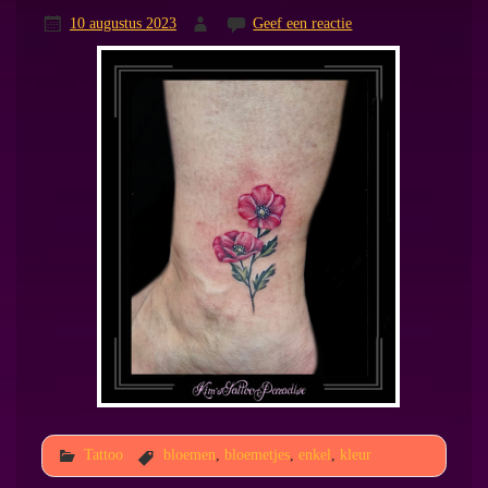
10 augustus 2023
Geef een reactie
Tattoo
bloemen
,
bloemetjes
,
enkel
,
kleur