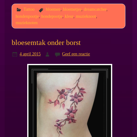
Tattoo
bloemen
,
bloemetjes
,
dreamcatcher
,
hondenpootje
,
hondepootje
,
kleur
,
muzieknoot
,
muzieknoten
bloesemtak onder borst
4 april 2015
Geef een reactie