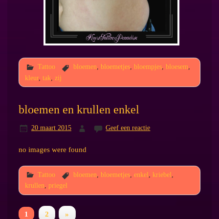
Tattoo
bloemen
,
bloemetjes
,
bloempjes
,
bloesem
,
kleur
,
tak
,
zij
bloemen en krullen enkel
20 maart 2015
Geef een reactie
no images were found
Tattoo
bloemen
,
bloemetjes
,
enkel
,
kriebel
,
krullen
,
priegel
1
2
»