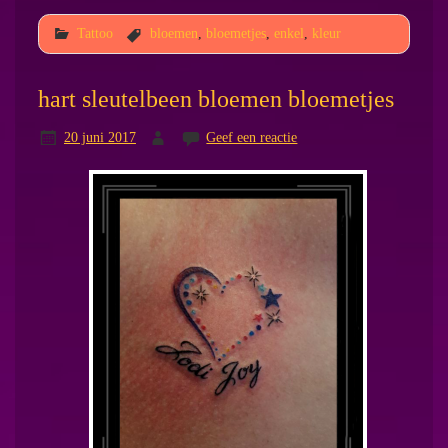
Tattoo
bloemen
,
bloemetjes
,
enkel
,
kleur
hart sleutelbeen bloemen bloemetjes
20 juni 2017
Geef een reactie