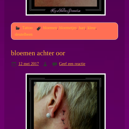
Tattoo
bloemen
,
bloemetjes
,
hart
,
kleur
,
sleutelbeen
bloemen achter oor
12 mei 2017
Geef een reactie