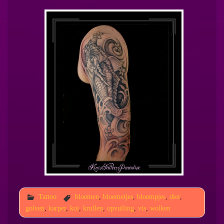
Tattoo
bloemen
,
bloemetjes
,
bloempjes
,
dier
,
golven
,
karper
,
koi
,
krullen
,
opvulling
,
vis
,
wolken