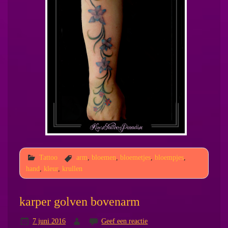
Tattoo
arm
,
bloemen
,
bloemetjes
,
bloempjes
,
hand
,
kleur
,
krullen
karper golven bovenarm
7 juni 2016
Geef een reactie