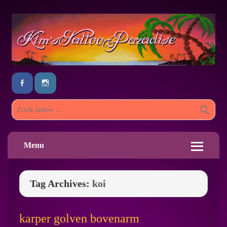
Menu
Tag Archives:
koi
karper golven bovenarm