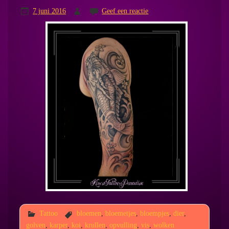
7 juni 2016
Geef een reactie
Tattoo
bloemen
,
bloemetjes
,
bloempjes
,
dier
,
golven
,
karper
,
koi
,
krullen
,
opvulling
,
vis
,
wolken