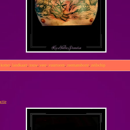
,
kotter
,
landkaart
,
touw
,
veer
,
vuurtoren
,
zeemansborst
,
zeilschip
ctie