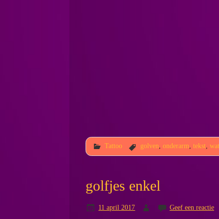
Tattoo
golven
,
onderarm
,
tekst
,
wat
golfjes enkel
11 april 2017
Geef een reactie