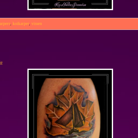
arpers
,
koikarper
,
vissen
ie