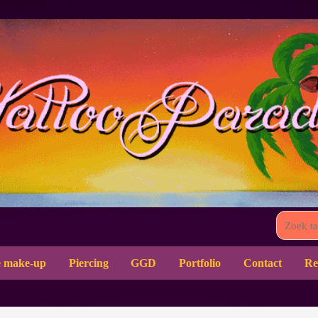
 make-up
Piercing
GGD
Portfolio
Contact
Re