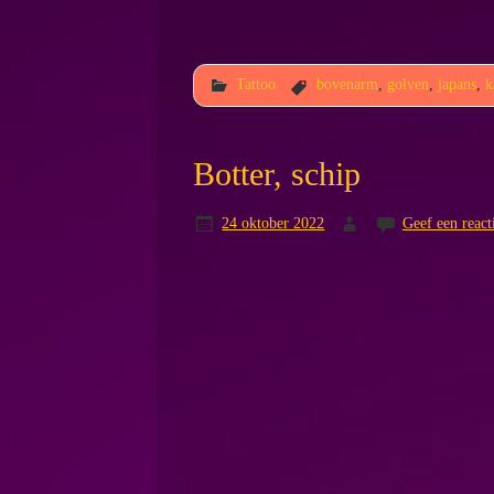
Tattoo
bovenarm
,
golven
,
japans
,
k
Botter, schip
24 oktober 2022
Geef een react