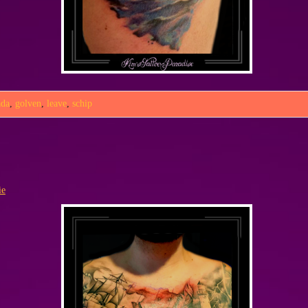
ada
,
golven
,
leave
,
schip
ie