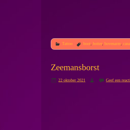
Tattoo
boot
,
botter
,
bovenarm
,
can
Zeemansborst
22 oktober 2021
Geef een react