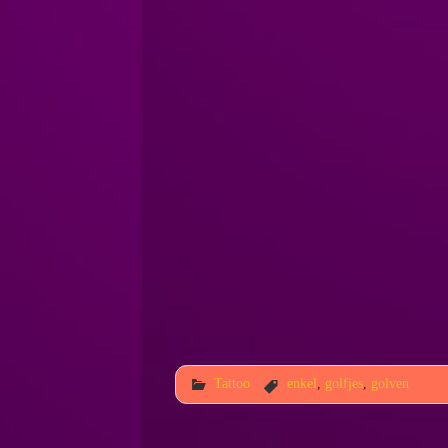
Tattoo
enkel
,
golfjes
,
golven