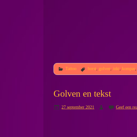
Tattoo
borst
,
golven
,
inkt
,
kompas
Golven en tekst
27 september 2021
Geef een rea