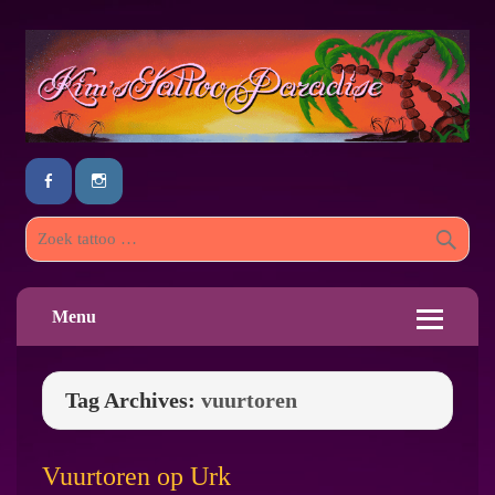
Menu
Tag Archives:
vuurtoren
Vuurtoren op Urk