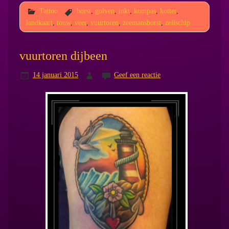
Tattoo
borst
,
golven
,
inkt
,
kompas
,
kotter
,
landkaart
,
touw
,
veer
,
vuurtoren
,
zeemansborst
,
zeilschip
vuurtoren dijbeen
14 januari 2015
Geef een reactie