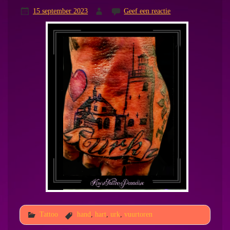
15 september 2023
Geef een reactie
Tattoo
hand
,
hart
,
urk
,
vuurtoren