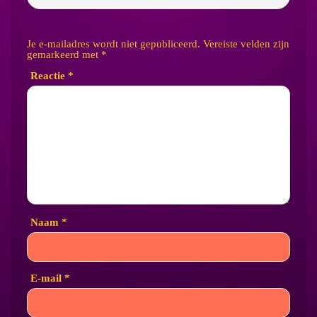
Je e-mailadres wordt niet gepubliceerd.
Vereiste velden zijn
gemarkeerd met
*
Reactie
*
Naam
*
E-mail
*