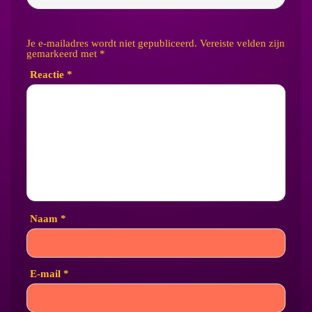
Je e-mailadres wordt niet gepubliceerd.
Vereiste velden zijn
gemarkeerd met
*
Reactie
*
Naam
*
E-mail
*