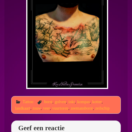
Tattoo
borst
,
golven
,
inkt
,
kompas
,
kotter
,
landkaart
,
touw
,
veer
,
vuurtoren
,
zeemansborst
,
zeilschip
Geef een reactie