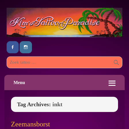
Menu
Tag Archives:
inkt
Zeemansborst