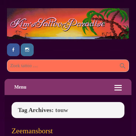
Menu
Tag Archives:
touw
Zeemansborst