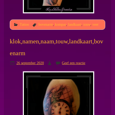
Tattoo
bovenarm
,
kompas
,
landkaart
,
touw
,
veer
klok,namen,naam,touw,landkaart,bov
enarm
26 september 2020
Geef een reactie