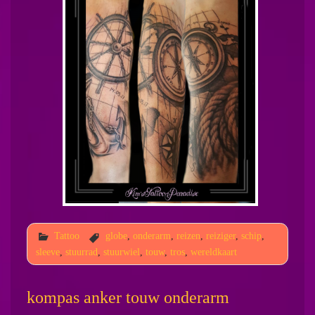
Tattoo
globe
,
onderarm
,
reizen
,
reiziger
,
schip
,
sleeve
,
stuurrad
,
stuurwiel
,
touw
,
tros
,
wereldkaart
kompas anker touw onderarm