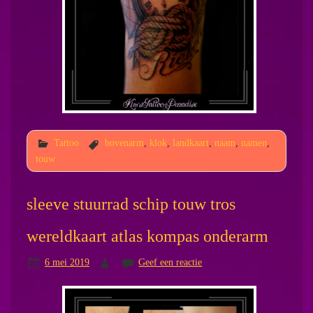
Tattoo
bovenarm
,
klok
,
landkaart
,
naam
,
namen
,
touw
sleeve stuurrad schip touw tros
wereldkaart atlas kompas onderarm
6 mei 2019
Geef een reactie