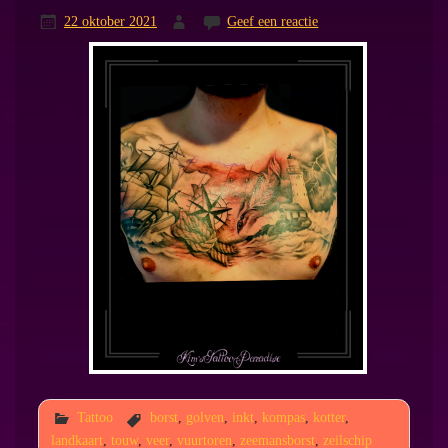
22 oktober 2021
Geef een reactie
Tattoo
borst
,
golven
,
inkt
,
kompas
,
kotter
,
landkaart
,
touw
,
veer
,
vuurtoren
,
zeemansborst
,
zeilschip