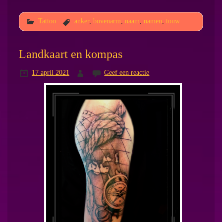
Tattoo
anker
,
bovenarm
,
naam
,
namen
,
touw
Landkaart en kompas
17 april 2021
Geef een reactie