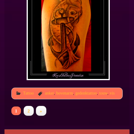
Tattoo
anker
,
bovenarm
,
gedenktattoo
,
touw
,
vis
1
2
»