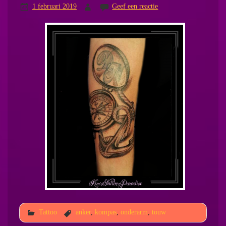
1 februari 2019
Geef een reactie
Tattoo
anker
,
kompas
,
onderarm
,
touw