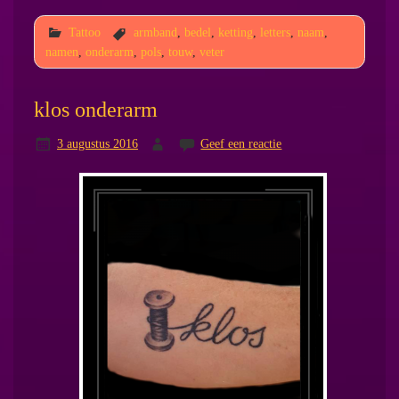
Tattoo
armband
,
bedel
,
ketting
,
letters
,
naam
,
namen
,
onderarm
,
pols
,
touw
,
veter
klos onderarm
3 augustus 2016
Geef een reactie