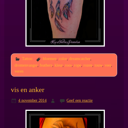
Tattoo
bloemen
,
color
,
dreamcatcher
,
dromenvanger
,
feathers
,
kleur
,
roos
,
rope
,
rozen
,
touw
,
veer
,
veren
vis en anker
4 november 2014
Geef een reactie