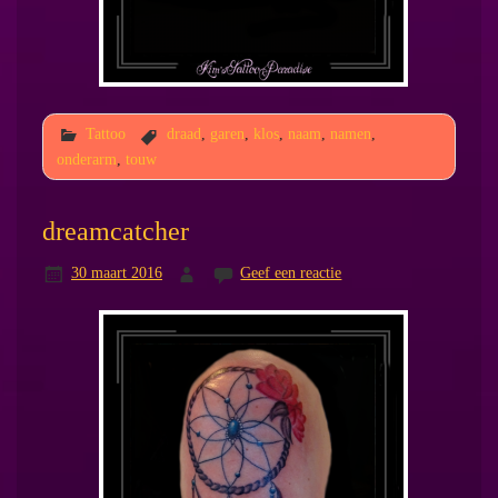
Tattoo
draad
,
garen
,
klos
,
naam
,
namen
,
onderarm
,
touw
dreamcatcher
30 maart 2016
Geef een reactie