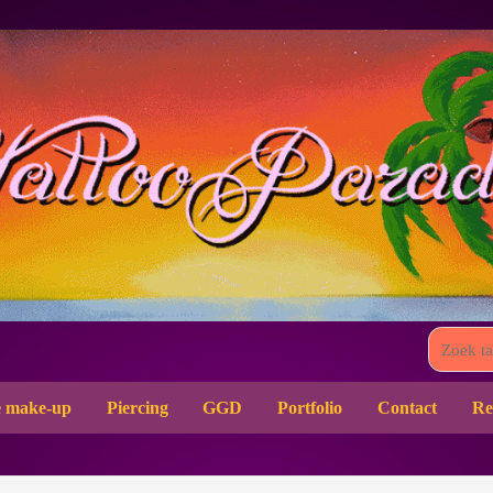
 make-up
Piercing
GGD
Portfolio
Contact
Re