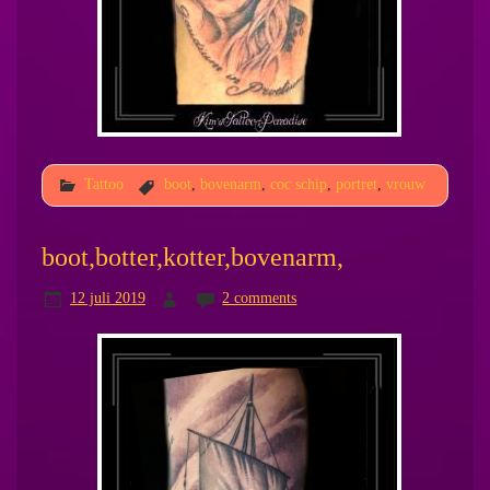
Tattoo
boot
,
bovenarm
,
coc schip
,
portret
,
vrouw
boot,botter,kotter,bovenarm,
12 juli 2019
2 comments