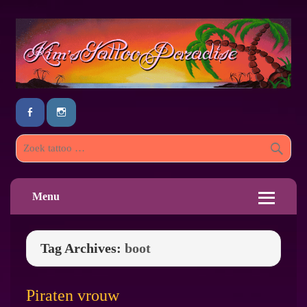
Menu
Tag Archives:
boot
Piraten vrouw