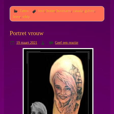
Tattoo
boot
,
botter
,
bovenarm
,
canada
,
golven
,
leave
,
schip
Portret vrouw
19 maart 2021
Geef een reactie