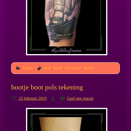
Tattoo
boot
,
botter
,
bovenarm
,
kotter
bootje boot pols tekening
23 februari 2019
Geef een reactie