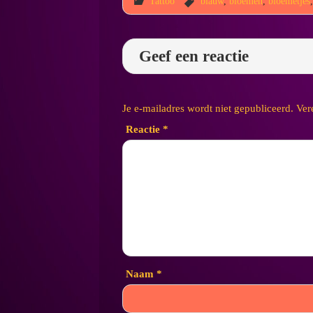
Tattoo
blauw
,
bloemen
,
bloemetjes
Geef een reactie
Je e-mailadres wordt niet gepubliceerd.
Ver
Reactie
*
Naam
*