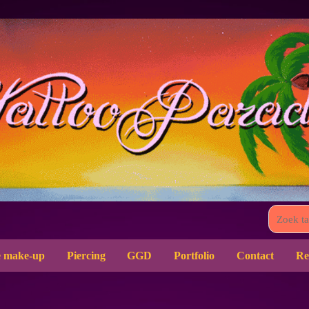
 make-up
Piercing
GGD
Portfolio
Contact
Re