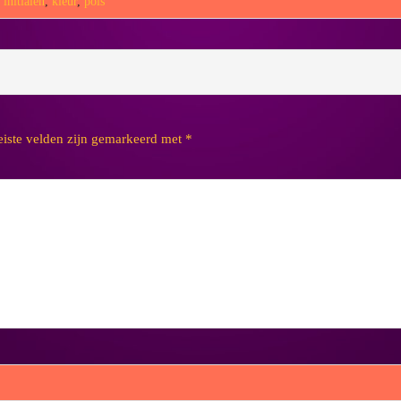
,
initialen
,
kleur
,
pols
eiste velden zijn gemarkeerd met
*