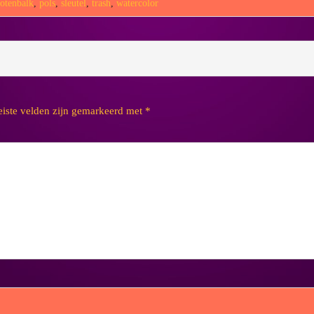
otenbalk
,
pols
,
sleutel
,
trash
,
watercolor
eiste velden zijn gemarkeerd met
*