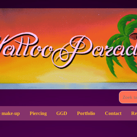
 make-up
Piercing
GGD
Portfolio
Contact
Re