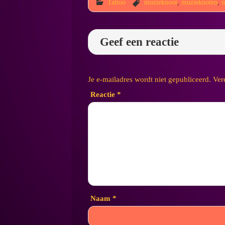
Tattoo
muzieknoot
,
muzieknoten
,
n
Geef een reactie
Je e-mailadres wordt niet gepubliceerd.
Ver
Reactie
*
Naam
*