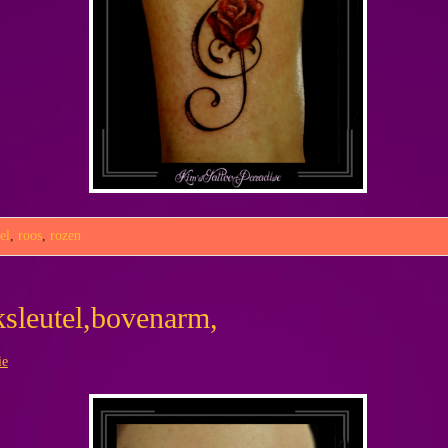
el
,
roos
,
rozen
sleutel,bovenarm,
ie