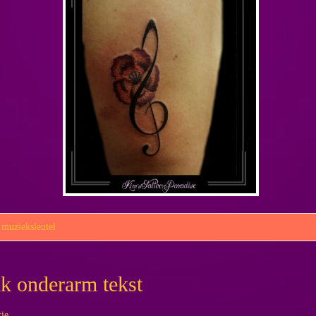
,
muzieksleutel
lk onderarm tekst
tie