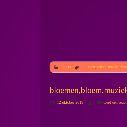
Tattoo
bloemen
,
enkel
,
muzieksleut
bloemen,bloem,muziek
12 oktober 2019
Geef een react