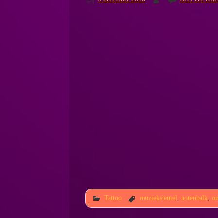
Tattoo
muzieksleutel
,
notenbalk
,
o