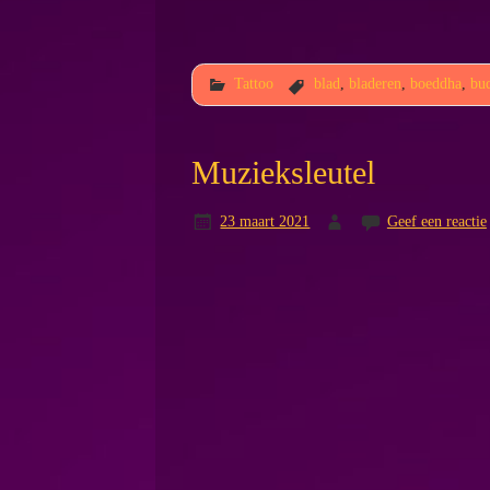
Tattoo
blad
,
bladeren
,
boeddha
,
bu
Muzieksleutel
23 maart 2021
Geef een reactie