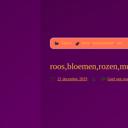
Tattoo
borst
,
muzieksleutel
,
ster
roos,bloemen,rozen,mu
21 december 2019
Geef een rea