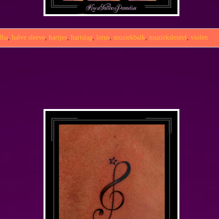
dha
,
halve sleeve
,
hartjes
,
hartslag
,
lotus
,
muziekbalk
,
muzieksleutel
,
violen