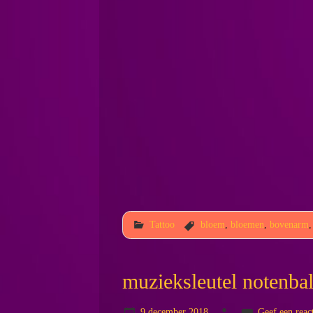
Tattoo
bloem
,
bloemen
,
bovenarm
muzieksleutel notenba
9 december 2018
Geef een reac