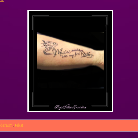
nderarm
,
tekst