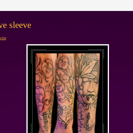
ve sleeve
ctie