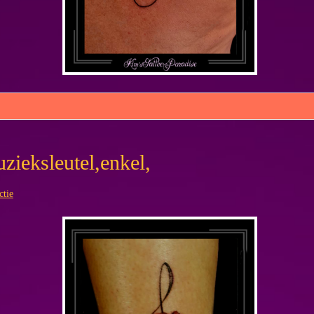
zieksleutel,enkel,
ctie