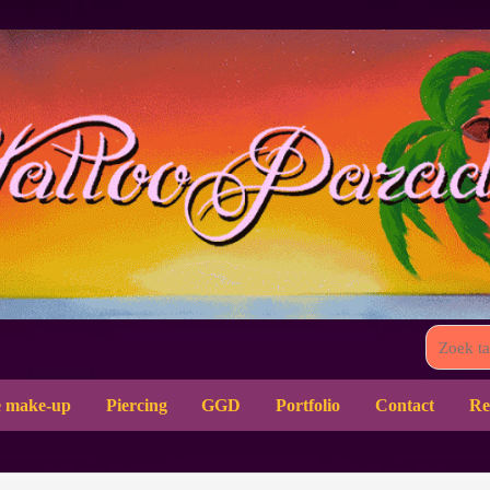
 make-up
Piercing
GGD
Portfolio
Contact
Re