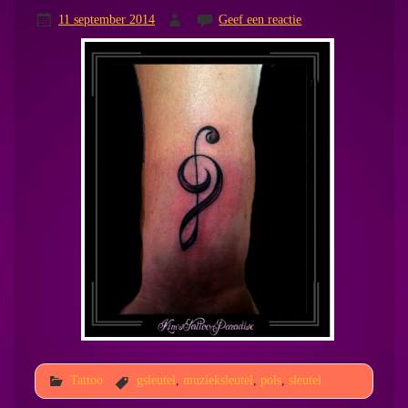
11 september 2014
Geef een reactie
Tattoo
gsleutel
,
muzieksleutel
,
pols
,
sleutel