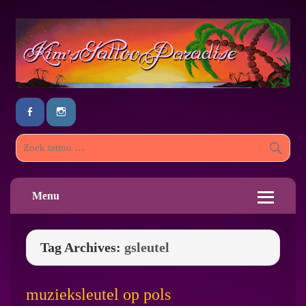
Menu
Tag Archives:
gsleutel
muzieksleutel op pols