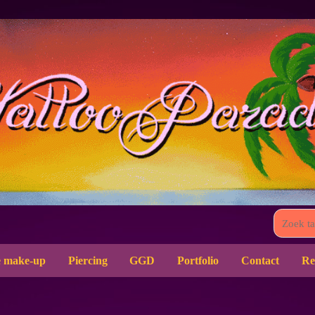
 make-up
Piercing
GGD
Portfolio
Contact
Re