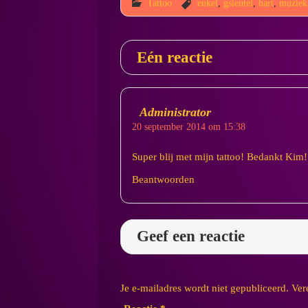
Tattoo
enkel
,
gsleutel
,
hart
,
muzieks
Eén reactie
Administrator
20 september 2014 om 15:38
Super blij met mijn tattoo! Bedankt Kim!
Beantwoorden
Geef een reactie
Je e-mailadres wordt niet gepubliceerd.
Ver