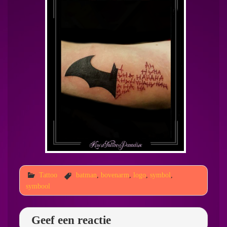
Tattoo
batman
,
bovenarm
,
logo
,
symbol
,
symbool
Geef een reactie