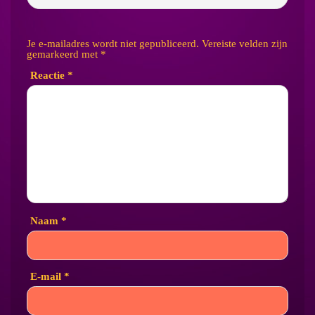
Je e-mailadres wordt niet gepubliceerd.
Vereiste velden zijn
gemarkeerd met
*
Reactie
*
Naam
*
E-mail
*