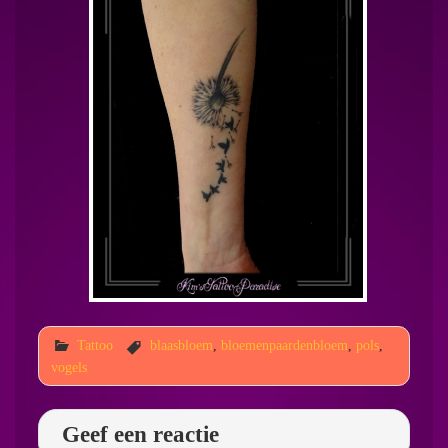
Tattoo
blaasbloem
,
bloemenpaardenbloem
,
pols
,
vogels
Geef een reactie