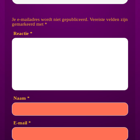
Je e-mailadres wordt niet gepubliceerd.
Vereiste velden zijn
gemarkeerd met
*
Reactie
*
Naam
*
E-mail
*