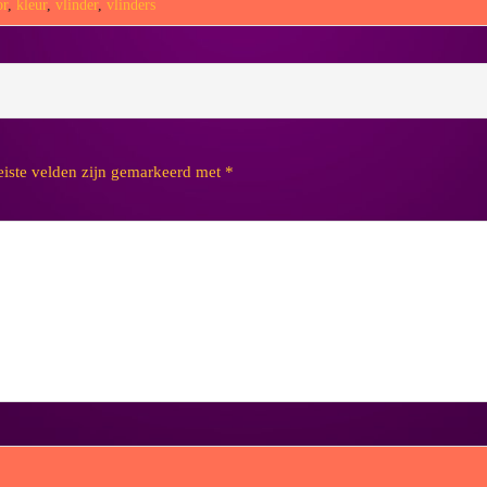
or
,
kleur
,
vlinder
,
vlinders
eiste velden zijn gemarkeerd met
*