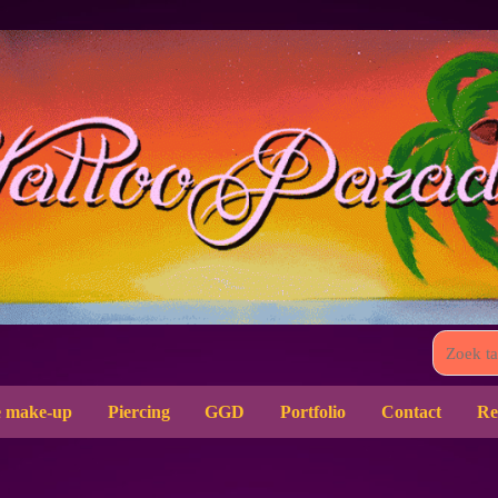
 make-up
Piercing
GGD
Portfolio
Contact
Re