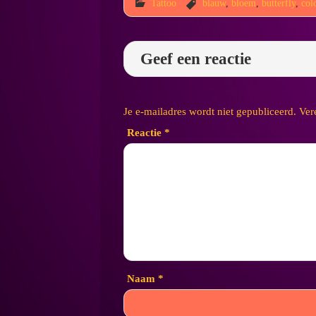
Tattoo
blauw
,
bloem
,
butterfly
,
col
Geef een reactie
Je e-mailadres wordt niet gepubliceerd.
Ver
Reactie
*
Naam
*