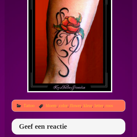
Tattoo
bloem
,
color
,
flower
,
kleur
,
letter
,
roos
Geef een reactie