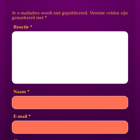
Je e-mailadres wordt niet gepubliceerd.
Vereiste velden zijn
gemarkeerd met
*
Reactie
*
Naam
*
E-mail
*