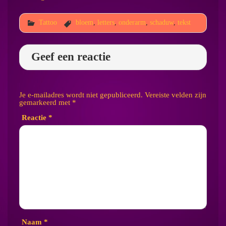
Tattoo
bloem
,
letters
,
onderarm
,
schaduw
,
tekst
Geef een reactie
Je e-mailadres wordt niet gepubliceerd.
Vereiste velden zijn
gemarkeerd met
*
Reactie
*
Naam
*