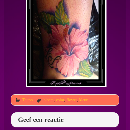
Tattoo
bloem
,
color
,
flower
,
kleur
Geef een reactie