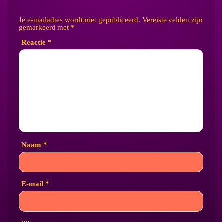
Je e-mailadres wordt niet gepubliceerd.
Vereiste velden zijn
gemarkeerd met
*
Reactie
*
Naam
*
E-mail
*