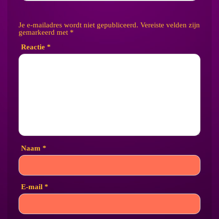
Je e-mailadres wordt niet gepubliceerd.
Vereiste velden zijn
gemarkeerd met
*
Reactie
*
Naam
*
E-mail
*