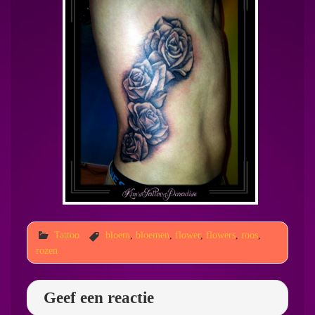
Tattoo
bloem
,
bloemen
,
flower
,
flowers
,
roos
,
rozen
Geef een reactie