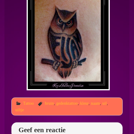
Tattoo
bruin
,
gedenktattoo
,
kleur
,
naam
,
uil
,
uiltje
Geef een reactie