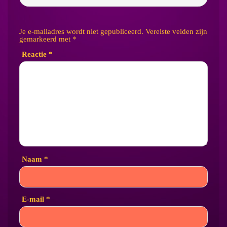
Je e-mailadres wordt niet gepubliceerd.
Vereiste velden zijn
gemarkeerd met
*
Reactie
*
Naam
*
E-mail
*