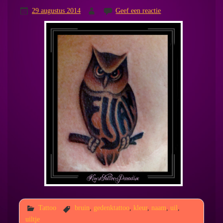
29 augustus 2014
Geef een reactie
Tattoo
bruin
,
gedenktattoo
,
kleur
,
naam
,
uil
,
uiltje