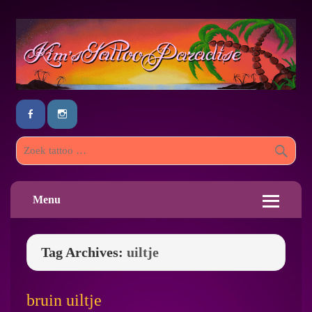
Menu
Tag Archives:
uiltje
bruin uiltje