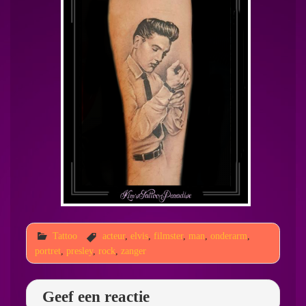
Tattoo
acteur
,
elvis
,
filmster
,
man
,
onderarm
,
portret
,
presley
,
rock
,
zanger
Geef een reactie