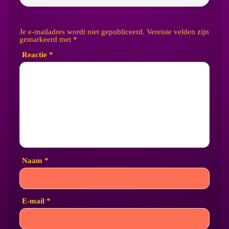
Je e-mailadres wordt niet gepubliceerd.
Vereiste velden zijn
gemarkeerd met
*
Reactie
*
Naam
*
E-mail
*