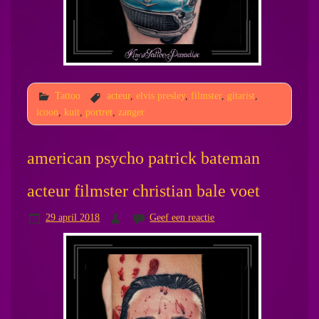
Tattoo
acteur
,
elvis presley
,
filmster
,
gitarist
,
icoon
,
kuit
,
portret
,
zanger
american psycho patrick bateman
acteur filmster christian bale voet
29 april 2018
Geef een reactie