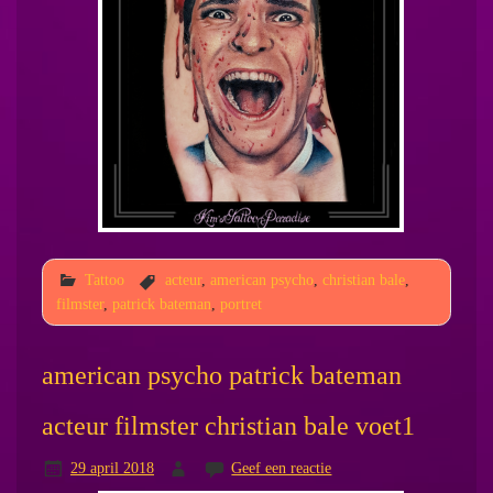
Tattoo
acteur
,
american psycho
,
christian bale
,
filmster
,
patrick bateman
,
portret
american psycho patrick bateman
acteur filmster christian bale voet1
29 april 2018
Geef een reactie