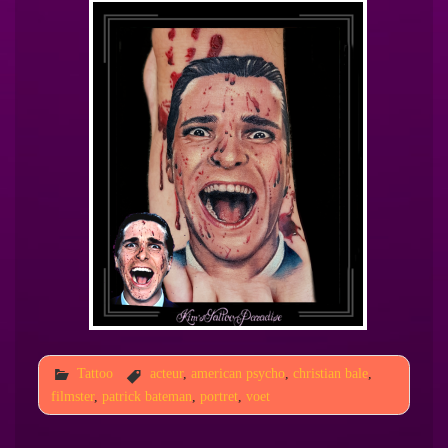
Tattoo
acteur
,
american psycho
,
christian bale
,
filmster
,
patrick bateman
,
portret
,
voet