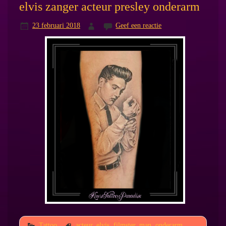
elvis zanger acteur presley onderarm
23 februari 2018
Geef een reactie
Tattoo
acteur
,
elvis
,
filmster
,
man
,
onderarm
,