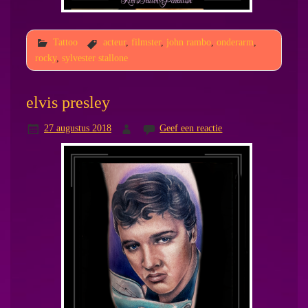
Tattoo
acteur
,
filmster
,
john rambo
,
onderarm
,
rocky
,
sylvester stallone
elvis presley
27 augustus 2018
Geef een reactie