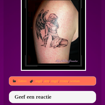
Tattoo
angel
,
arm
,
engel
,
vrouw
,
woman
Geef een reactie