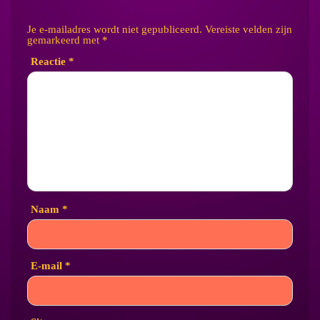
Je e-mailadres wordt niet gepubliceerd.
Vereiste velden zijn
gemarkeerd met
*
Reactie
*
Naam
*
E-mail
*