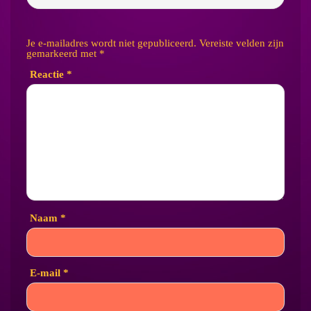
Je e-mailadres wordt niet gepubliceerd.
Vereiste velden zijn
gemarkeerd met
*
Reactie
*
Naam
*
E-mail
*