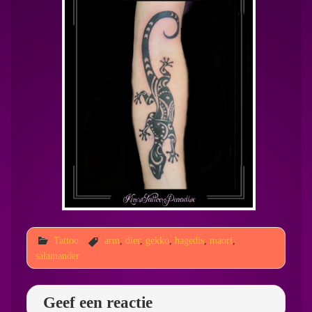
Tattoo
arm
,
dier
,
gekko
,
hagedis
,
maori
,
salamander
Geef een reactie