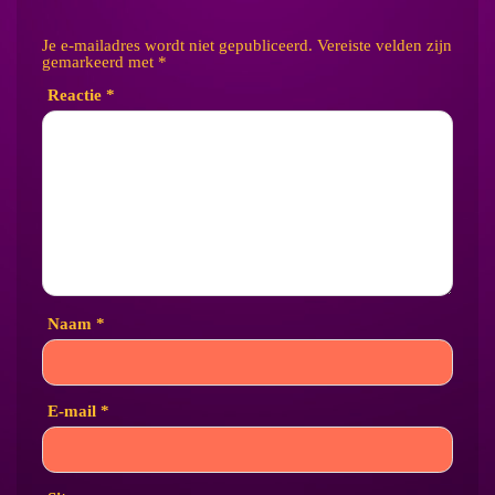
Je e-mailadres wordt niet gepubliceerd.
Vereiste velden zijn
gemarkeerd met
*
Reactie
*
Naam
*
E-mail
*