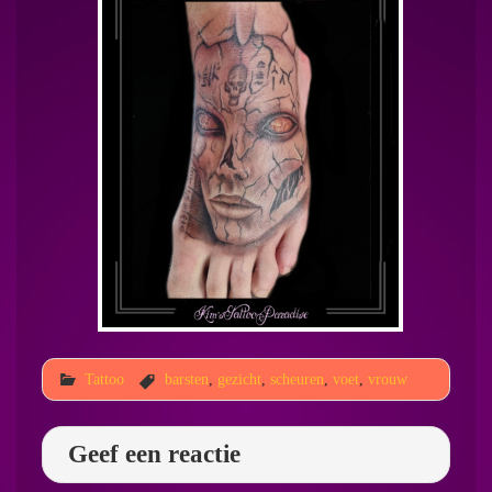
Tattoo
barsten
,
gezicht
,
scheuren
,
voet
,
vrouw
Geef een reactie