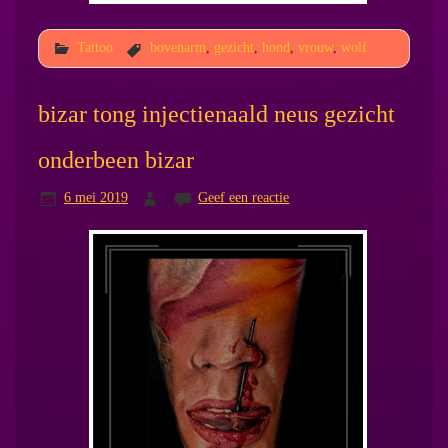
Tattoo
bovenarm
,
gezicht
,
hond
,
vrouw
,
wolf
bizar tong injectienaald neus gezicht
onderbeen bizar
6 mei 2019
Geef een reactie