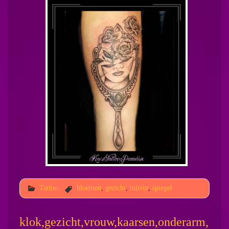
Tattoo
bloemen
,
gezicht
,
mirror
,
spiegel
klok,gezicht,vrouw,kaarsen,onderarm,