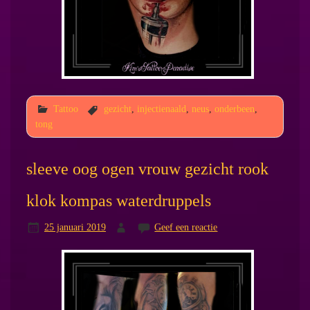
Tattoo
gezicht
,
injectienaald
,
neus
,
onderbeen
,
tong
sleeve oog ogen vrouw gezicht rook
klok kompas waterdruppels
25 januari 2019
Geef een reactie