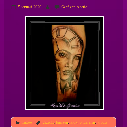
5 januari 2020
Geef een reactie
Tattoo
gezicht
,
kaarsen
,
klok
,
onderarm
,
vrouw