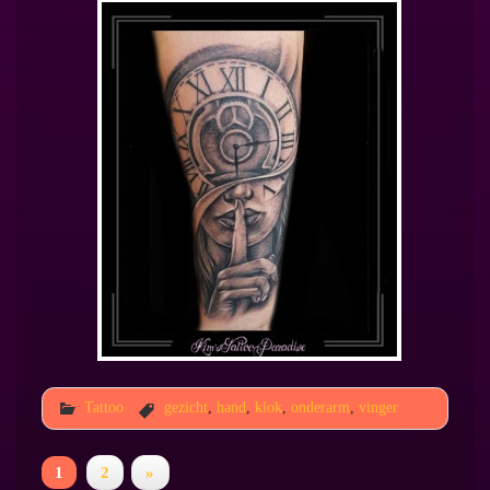
Tattoo
gezicht
,
hand
,
klok
,
onderarm
,
vinger
1
2
»