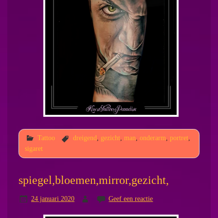
Tattoo
dreigend
,
gezicht
,
man
,
onderarm
,
portret
,
sigaret
spiegel,bloemen,mirror,gezicht,
24 januari 2020
Geef een reactie