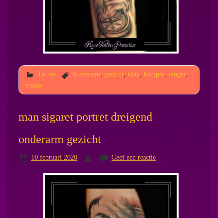
Tattoo
bovenarm
,
gezicht
,
klok
,
kompas
,
vinger
,
vrouw
man sigaret portret dreigend
onderarm gezicht
10 februari 2020
Geef een reactie