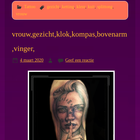
Tattoo
gezicht
,
ketting
,
kleur
,
kuit
,
splittong
,
vrouw
vrouw,gezicht,klok,kompas,bovenarm
,vinger,
4 maart 2020
Geef een reactie