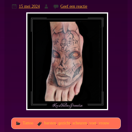
15 mei 2024
Geef een reactie
Tattoo
barsten
,
gezicht
,
scheuren
,
voet
,
vrouw