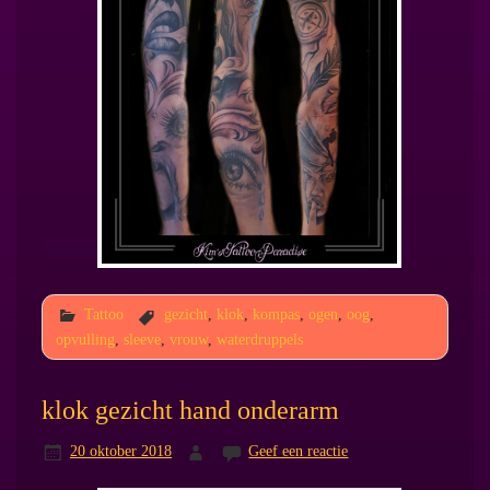
Tattoo
gezicht
,
klok
,
kompas
,
ogen
,
oog
,
opvulling
,
sleeve
,
vrouw
,
waterdruppels
klok gezicht hand onderarm
20 oktober 2018
Geef een reactie