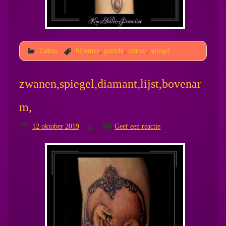
Tattoo
bloemen
,
gezicht
,
mirror
,
spiegel
zwanen,spiegel,diamant,lijst,bovenar
m,
12 oktober 2019
Geef een reactie