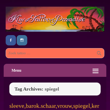
Menu
Tag Archives:
spiegel
sleeve,barok.schaar,vrouw,spiegel,ker