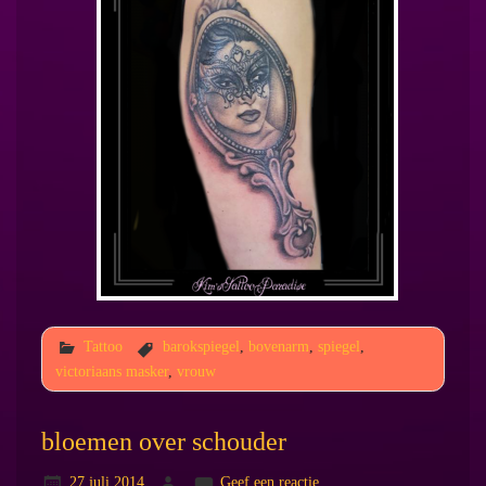
Tattoo
barokspiegel
,
bovenarm
,
spiegel
,
victoriaans masker
,
vrouw
bloemen over schouder
27 juli 2014
Geef een reactie