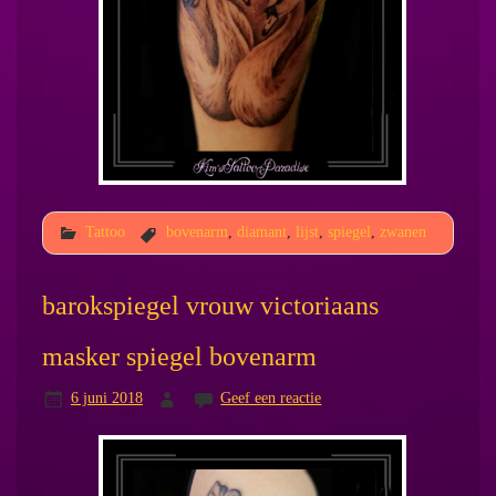
Tattoo
bovenarm
,
diamant
,
lijst
,
spiegel
,
zwanen
barokspiegel vrouw victoriaans
masker spiegel bovenarm
6 juni 2018
Geef een reactie