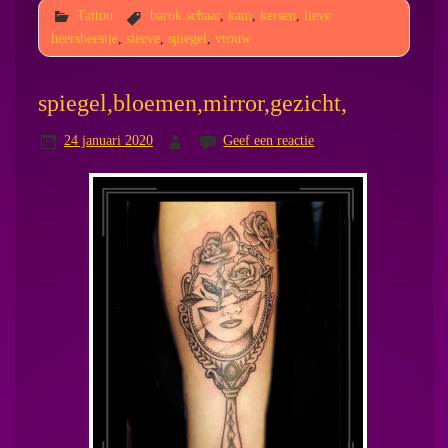
Tattoo
barok.schaar
,
kam
,
kersen
,
lieve
heersbeestje
,
sleeve
,
spiegel
,
vrouw
spiegel,bloemen,mirror,gezicht,
24 januari 2020
Geef een reactie