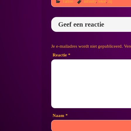
Tattoo
infinity
,
tekst
,
zij
Geef een reactie
Je e-mailadres wordt niet gepubliceerd.
Ver
Reactie
*
Naam
*