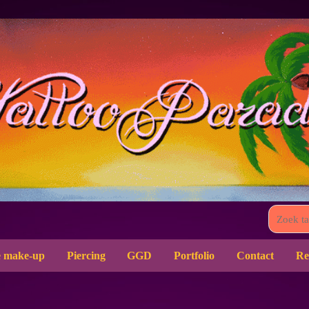
 make-up
Piercing
GGD
Portfolio
Contact
Re