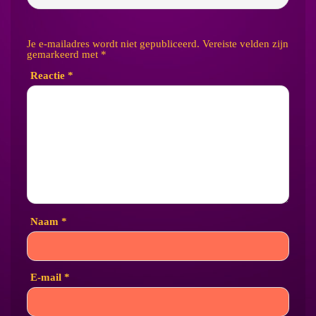
Je e-mailadres wordt niet gepubliceerd.
Vereiste velden zijn
gemarkeerd met
*
Reactie
*
Naam
*
E-mail
*