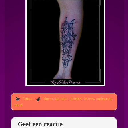
Tattoo
bloem
,
initialen
,
kriebel
,
letters
,
onderarm
,
tekst
Geef een reactie