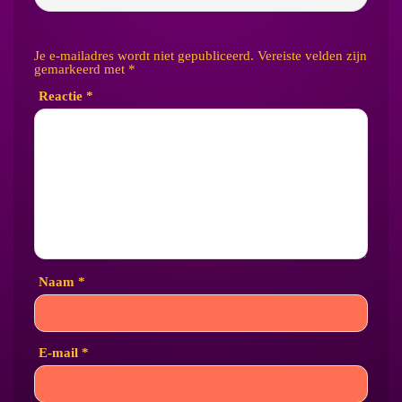
Je e-mailadres wordt niet gepubliceerd.
Vereiste velden zijn
gemarkeerd met
*
Reactie
*
Naam
*
E-mail
*