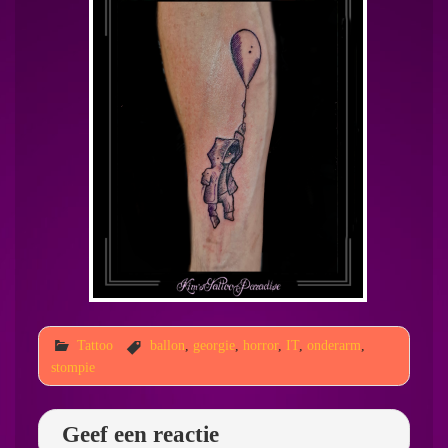
Tattoo
ballon
,
georgie
,
horror
,
IT
,
onderarm
,
stompie
Geef een reactie