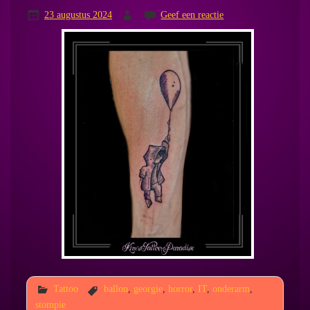
23 augustus 2024
Geef een reactie
Tattoo
ballon
,
georgie
,
horror
,
IT
,
onderarm
,
stompie