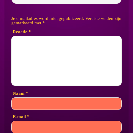
Je e-mailadres wordt niet gepubliceerd.
Vereiste velden zijn
gemarkeerd met
*
Reactie
*
Naam
*
E-mail
*