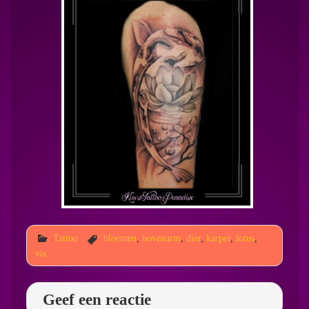
Tattoo
bloemen
,
bovenarm
,
dier
,
karper
,
lotus
,
vis
Geef een reactie