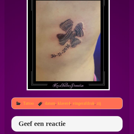
Tattoo
datum
,
klaver4
,
vingerafdruk
,
zij
Geef een reactie