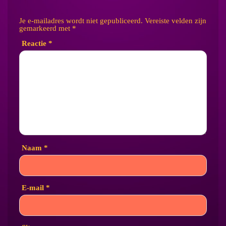
Je e-mailadres wordt niet gepubliceerd.
Vereiste velden zijn
gemarkeerd met
*
Reactie
*
Naam
*
E-mail
*