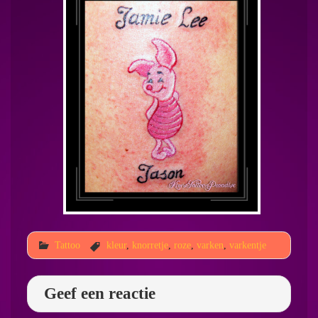
Tattoo
kleur
,
knorretje
,
roze
,
varken
,
varkentje
Geef een reactie