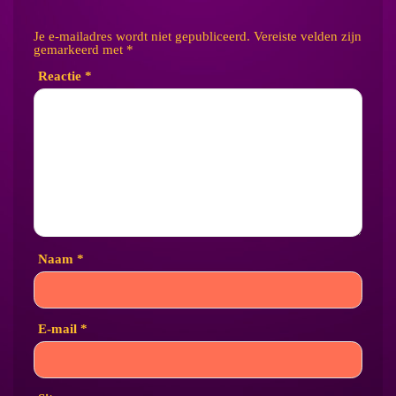
Je e-mailadres wordt niet gepubliceerd.
Vereiste velden zijn
gemarkeerd met
*
Reactie
*
Naam
*
E-mail
*