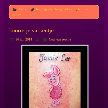
Tattoo
big
,
biggetje
,
hangbuiikzwijn
,
huisdier
,
varken
knorretje varkentje
14 juli 2014
Geef een reactie