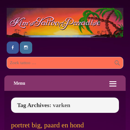
Menu
Tag Archives:
varken
portret big, paard en hond