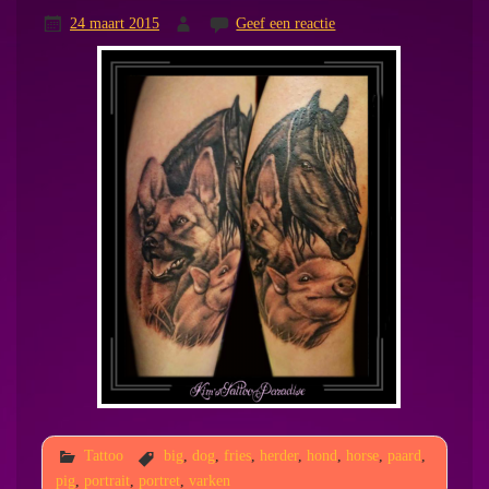
24 maart 2015
Geef een reactie
Tattoo
big
,
dog
,
fries
,
herder
,
hond
,
horse
,
paard
,
pig
,
portrait
,
portret
,
varken