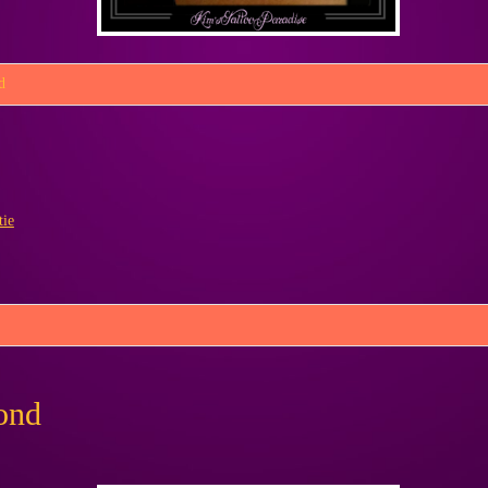
d
tie
hond