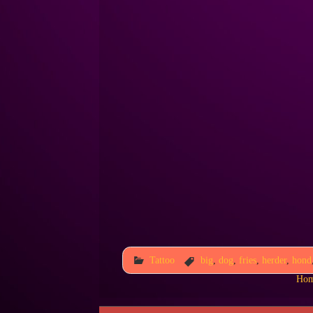
Tattoo
big
,
dog
,
fries
,
herder
,
hond
Ho