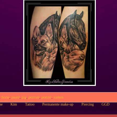
,
horse
,
paard
,
pig
,
portrait
,
portret
,
varken
me
Kim
Tattoo
Permanente make-up
Piercing
GGD