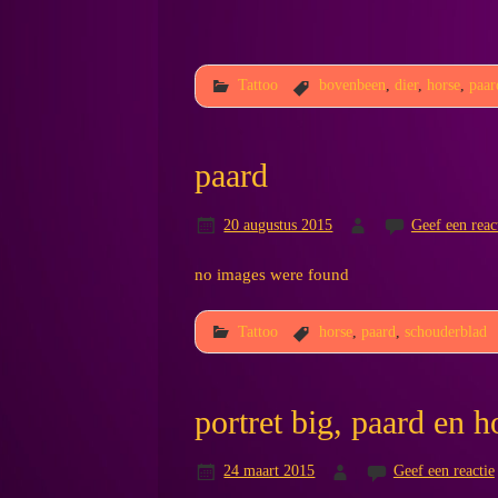
Tattoo
bovenbeen
,
dier
,
horse
,
paar
paard
20 augustus 2015
Geef een reac
no images were found
Tattoo
horse
,
paard
,
schouderblad
portret big, paard en 
24 maart 2015
Geef een reactie