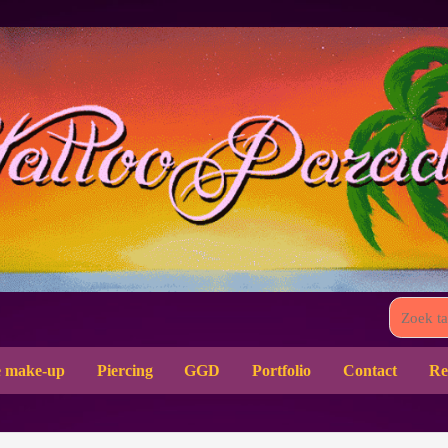
 make-up
Piercing
GGD
Portfolio
Contact
Re