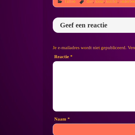
Tattoo
dier
,
kleur
,
kolibri
,
onderbe
Geef een reactie
Je e-mailadres wordt niet gepubliceerd.
Ver
Reactie
*
Naam
*