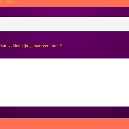
en
,
vogel
eiste velden zijn gemarkeerd met
*