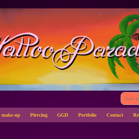
 make-up
Piercing
GGD
Portfolio
Contact
Re